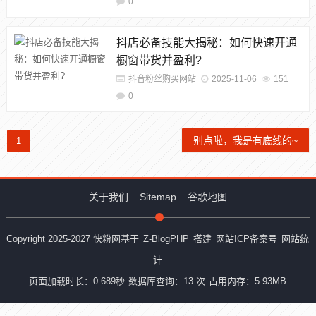
0
抖店必备技能大揭秘：如何快速开通
橱窗带货并盈利?
抖音粉丝购买网站
2025-11-06
151
0
别点啦，我是有底线的~
1
关于我们
Sitemap
谷歌地图
Copyright 2025-2027 快粉网基于
Z-BlogPHP
搭建
网站ICP备案号
网站统
计
页面加载时长：0.689秒
数据库查询：13 次
占用内存：5.93MB