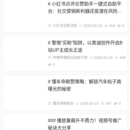
# 小红书点评论赞助手一键式自助平
台：社交营销新利器还是潜在风险
源？
小红书买粉活粉
2026-05-16
454
0
# 警惕“买粉”陷阱，以真诚创作开启B
站UP主成长正途
哔哩哔哩粉丝自助下单
2026-05-16
449
0
# 懂车帝刷赞策略：解锁汽车帖子高
曝光的秘密
懂车帝刷粉丝
2026-05-16
447
0
### 播放量飙升不费力！视频号推广
秘诀大分享