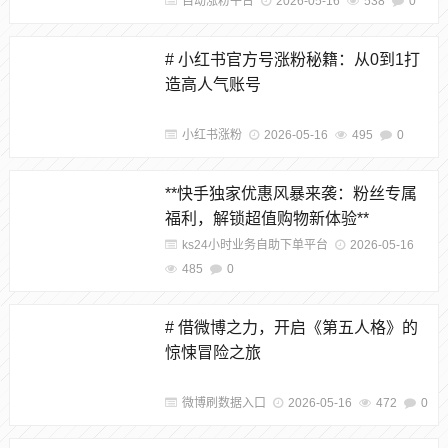
自动涨粉平台
2026-05-16
538
0
# 小红书官方号涨粉秘籍：从0到1打
造高人气账号
小红书涨粉
2026-05-16
495
0
**快手独家优惠风暴来袭：粉丝专属
福利，解锁超值购物新体验**
ks24小时业务自助下单平台
2026-05-16
485
0
# 借微博之力，开启《第五人格》的
惊悚冒险之旅
微博刷数据入口
2026-05-16
472
0